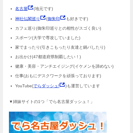
名古屋
(地元です)
神社仏閣巡り
(
御朱印
も好きです)
カフェ巡り(御朱印巡りとの相性がスゴく良い)
スポーツ(大学で専攻していました)
家でまったり(引きこもったり友達と鍋パしたり)
お出かけ(47都道府県制覇したい！)
健康・美容・アンチエイジング(イケメンを諦めない)
仕事(おもにデスクワークを頑張っております)
YouTube(
でらダッシュ!
)も運営しています
▼姉妹サイトの1つ「でら名古屋ダッシュ！」