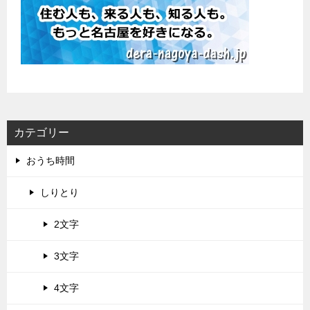
カテゴリー
おうち時間
しりとり
2文字
3文字
4文字