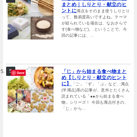
まとめ｜しりとり・献立のヒ
ントに
濁点をそのまま使うしりとり
って、難易度高いですよね。テーマ
が絞られている場合は、なおさらで
す(食べ物など)。 ということで、今
回の記事には、...
「じ」から始まる食べ物まと
Save
め【しりとり・献立のヒント
に】
「ご」「ず」「ぷ」など、濁点
(半濁点)系の記事が、意外とたくさん
読まれている「●●から始まる食べ
物」シリーズ！ 今回も濁点付きの、
「じ」から...