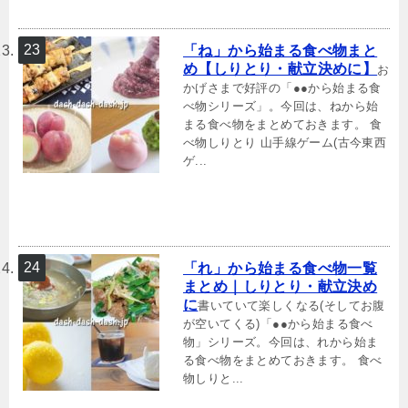
「ね」から始まる食べ物まと
め【しりとり・献立決めに】
お
かげさまで好評の「●●から始まる食
べ物シリーズ」。今回は、ねから始
まる食べ物をまとめておきます。 食
べ物しりとり 山手線ゲーム(古今東西
ゲ...
「れ」から始まる食べ物一覧
まとめ｜しりとり・献立決め
に
書いていて楽しくなる(そしてお腹
が空いてくる)「●●から始まる食べ
物」シリーズ。今回は、れから始ま
る食べ物をまとめておきます。 食べ
物しりと...