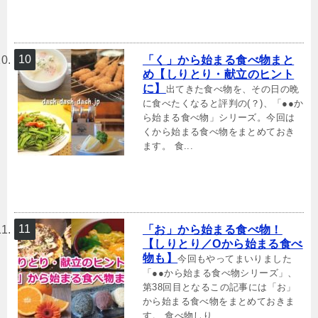
「く」から始まる食べ物まと
め【しりとり・献立のヒント
に】
出てきた食べ物を、その日の晩
に食べたくなると評判の(？)、「●●か
ら始まる食べ物」シリーズ。今回は
くから始まる食べ物をまとめておき
ます。 食...
「お」から始まる食べ物！
【しりとり／Oから始まる食べ
物も】
今回もやってまいりました
「●●から始まる食べ物シリーズ」、
第38回目となるこの記事には「お」
から始まる食べ物をまとめておきま
す。 食べ物しり...