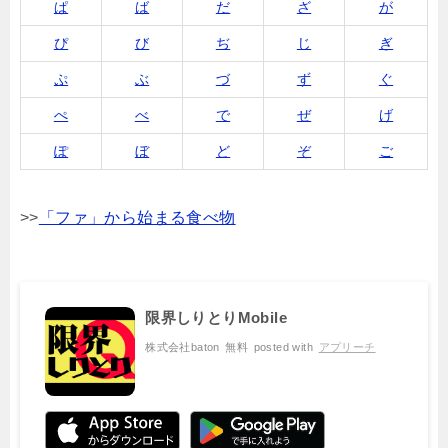
ぱ
ば
だ
ざ
が
ぴ
び
ぢ
じ
ぎ
ぷ
ぶ
づ
ず
ぐ
ぺ
べ
で
ぜ
げ
ぽ
ぼ
ど
ぞ
ご
>>
「ファ」から始まる食べ物
限界しりとりMobile
株式会社baton
無料
posted with
アプリーチ