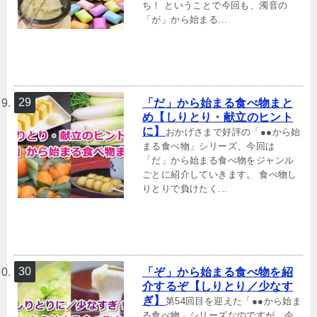
ち！ ということで今回も、濁音の
「が」から始まる...
「だ」から始まる食べ物まと
め【しりとり・献立のヒント
に】
おかげさまで好評の「●●から始
まる食べ物」シリーズ、今回は
「だ」から始まる食べ物をジャンル
ごとに紹介していきます。 食べ物し
りとりで負けたく...
「ぞ」から始まる食べ物を紹
介するぞ【しりとり／少なす
ぎ】
第54回目を迎えた「●●から始ま
る食べ物」シリーズなのですが、今