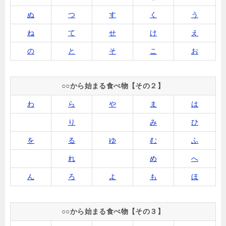
ぬ
つ
す
く
う
ね
て
せ
け
え
の
と
そ
こ
お
○○から始まる食べ物【その２】
わ
ら
や
ま
は
り
み
ひ
を
る
ゆ
む
ふ
れ
め
へ
ん
ろ
よ
も
ほ
○○から始まる食べ物【その３】