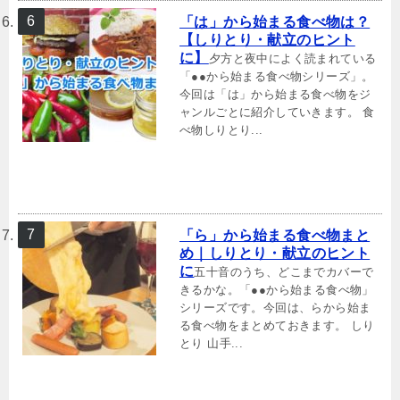
「は」から始まる食べ物は？
【しりとり・献立のヒント
に】
夕方と夜中によく読まれている
「●●から始まる食べ物シリーズ」。
今回は「は」から始まる食べ物をジ
ャンルごとに紹介していきます。 食
べ物しりとり...
「ら」から始まる食べ物まと
め｜しりとり・献立のヒント
に
五十音のうち、どこまでカバーで
きるかな。「●●から始まる食べ物」
シリーズです。今回は、らから始ま
る食べ物をまとめておきます。 しり
とり 山手...