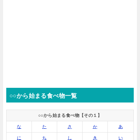
○○から始まる食べ物一覧
○○から始まる食べ物【その１】
な
た
さ
か
あ
に
ち
し
き
い