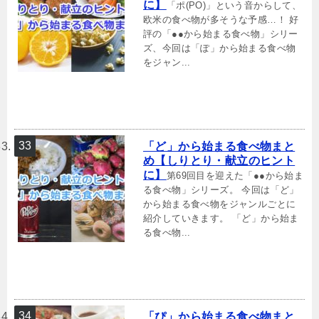
に】
「ポ(PO)」という音からして、
欧米の食べ物が多そうな予感…！ 好
評の「●●から始まる食べ物」シリー
ズ、今回は「ぽ」から始まる食べ物
をジャン...
「ど」から始まる食べ物まと
め【しりとり・献立のヒント
に】
第69回目を迎えた「●●から始ま
る食べ物」シリーズ。 今回は「ど」
から始まる食べ物をジャンルごとに
紹介していきます。 「ど」から始ま
る食べ物...
「ぴ」から始まる食べ物まと