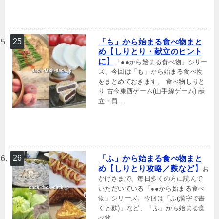
「も」から始まる食べ物まと
め【しりとり・献立のヒント
に】
「●●から始まる食べ物」シリー
ズ、今回は「も」から始まる食べ物
をまとめておきます。 食べ物しりと
り 古今東西ゲーム(山手線ゲーム) 献
立・買...
「ふ」から始まる食べ物まと
め【しりとり攻略／麩など】
お
かげさまで、毎日多くの方に読んで
いただいている「●●から始まる食べ
物」シリーズ。今回は「ふ(漢字で書
くと麩)」など、「ふ」から始まる食
べ物...