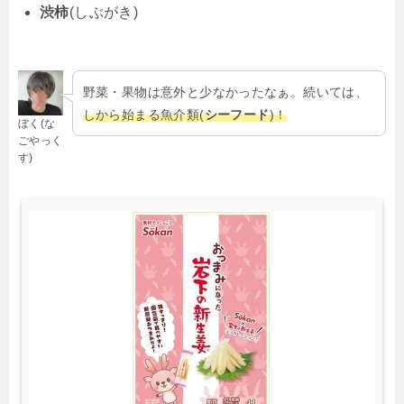
渋柿
(しぶがき)
野菜・果物は意外と少なかったなぁ。続いては、
しから始まる魚介類(
シーフード
)！
ぼく(な
ごやっく
す)