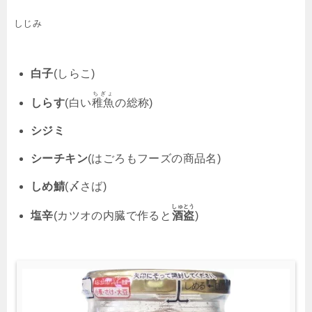
しじみ
白子
(しらこ)
ちぎょ
しらす
(白い
稚魚
の総称)
シジミ
シーチキン
(はごろもフーズの商品名)
しめ鯖
(〆さば)
しゅとう
塩辛
(カツオの内臓で作ると
酒盗
)