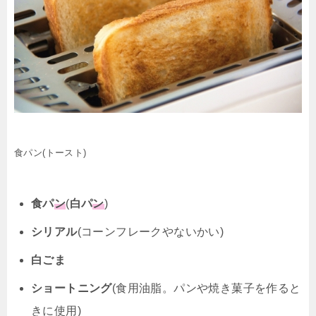
食パン(トースト)
食パ
ン
(
白パ
ン
)
シリアル
(コーンフレークやないかい)
白ごま
ショートニング
(食用油脂。パンや焼き菓子を作ると
きに使用)