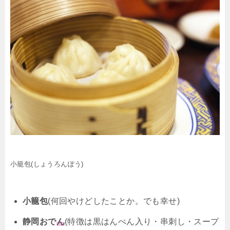
小籠包(しょうろんぽう)
小籠包
(何回やけどしたことか。でも幸せ)
静岡おで
ん
(特徴は黒はんぺん入り・串刺し・スープ