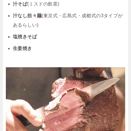
汁そば
(ミスドの飲茶)
汁なし担々
麺
(東京式・広島式・成都式の3タイプが
あるらしい)
塩焼きそば
生姜焼き