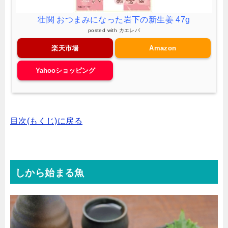
壮関 おつまみになった岩下の新生姜 47g
posted with
カエレバ
楽天市場
Amazon
Yahooショッピング
目次(もくじ)に戻る
しから始まる魚