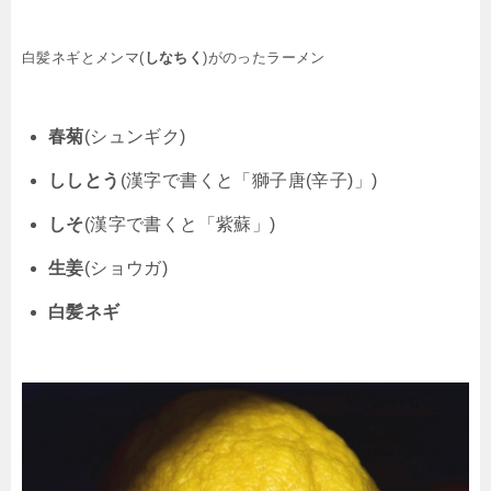
白髪ネギとメンマ(
しなちく
)がのったラーメン
春菊
(シュンギク)
ししとう
(漢字で書くと「獅子唐(辛子)」)
しそ
(漢字で書くと「紫蘇」)
生姜
(ショウガ)
白髪ネギ