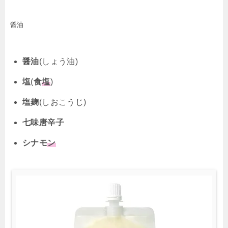
醤油
醤油
(しょう油)
塩
(
食
塩
)
塩麹
(しおこうじ)
七味唐辛子
シナモ
ン