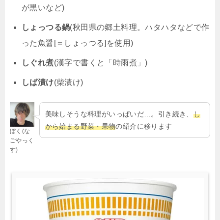
が黒いなど)
しょっつる鍋
(秋田県の郷土料理。ハタハタなどで作
った魚醤[＝しょっつる]を使用)
しぐれ煮
(漢字で書くと「時雨煮」)
しば漬け
(柴漬け)
美味しそうな料理がいっぱいだ…。引き続き、
し
から始まる野菜・果物
の紹介に移ります
ぼく(な
ごやっく
す)