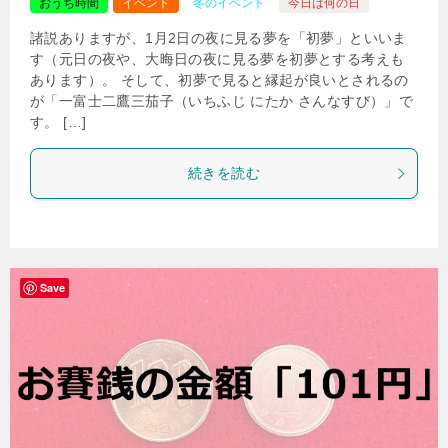
おうち時間
イベント
冬のイベント
今日は何の日
諸説ありますが、1月2日の夜に見る夢を「初夢」といいま
す（元日の夜や、大晦日の夜に見る夢を初夢とする考えも
あります）。 そして、初夢で見ると縁起が良いとされるの
が「一富士二鷹三茄子（いちふじ にたか さんなすび）」で
す。 […]
続きを読む
Save