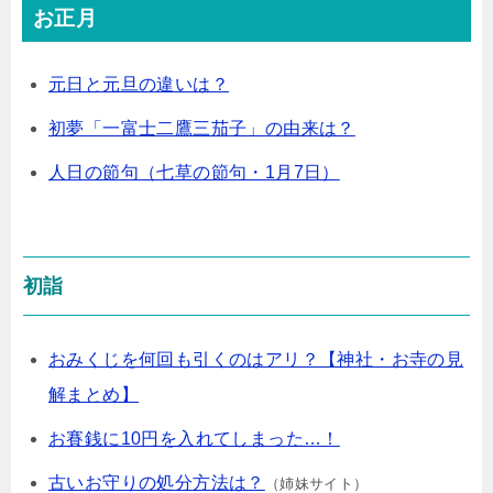
お正月
元日と元旦の違いは？
初夢「一富士二鷹三茄子」の由来は？
人日の節句（七草の節句・1月7日）
初詣
おみくじを何回も引くのはアリ？【神社・お寺の見
解まとめ】
お賽銭に10円を入れてしまった…！
古いお守りの処分方法は？
（姉妹サイト）