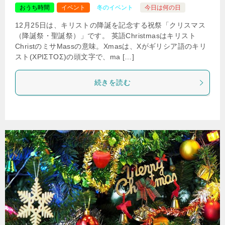
おうち時間
イベント
冬のイベント
今日は何の日
12月25日は、キリストの降誕を記念する祝祭「クリスマス
（降誕祭・聖誕祭）」です。 英語Christmasはキリスト
ChristのミサMassの意味。Xmasは、Xがギリシア語のキリ
スト(ΧΡΙΣΤΟΣ)の頭文字で、ma […]
続きを読む