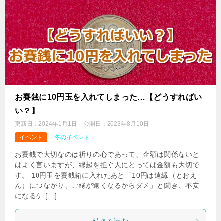
お賽銭に10円玉を入れてしまった…【どうすればい
い？】
更新日：
2024年1月1日
公開日：
2023年8月10日
イベント
冬のイベント
お賽銭で大切なのは祈りの心であって、金額は関係ないと
はよく言いますが、縁起を担ぐ人にとっては金額も大切で
す。 10円玉を賽銭箱に入れたあと「10円は遠縁（とおえ
ん）につながり、ご縁が遠くなるからダメ」と聞き、不安
になるケ […]