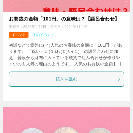
お賽銭の金額「101円」の意味は？【語呂合わせ】
更新日：
2024年1月2日
公開日：
2024年1月1日
イベント
冬のイベント
初詣などで意外に(？)人気のお賽銭の金額に「101円」があ
ります。 「祝い＝い(１)わ(０)い(１)」の語呂合わせに加
え、普段から財布に入っている硬貨で組み合わせが作りや
すいのも人気の理由のようです。 人気のお賽銭の金額 […]
続きを読む