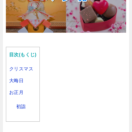
目次(もくじ)
クリスマス
大晦日
お正月
初詣