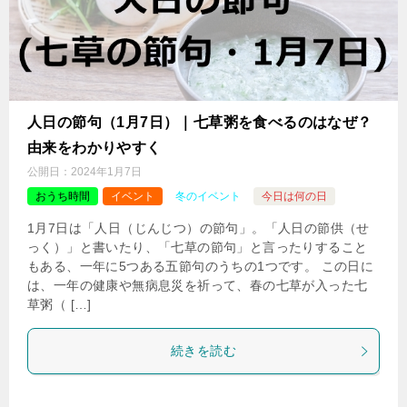
人日の節句（1月7日）｜七草粥を食べるのはなぜ？
由来をわかりやすく
公開日：
2024年1月7日
おうち時間
イベント
冬のイベント
今日は何の日
1月7日は「人日（じんじつ）の節句」。「人日の節供（せ
っく）」と書いたり、「七草の節句」と言ったりすること
もある、一年に5つある五節句のうちの1つです。 この日に
は、一年の健康や無病息災を祈って、春の七草が入った七
草粥（ […]
続きを読む