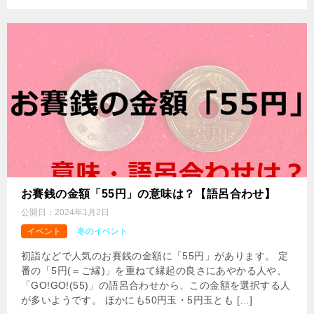
お賽銭の金額「55円」の意味は？【語呂合わせ】
公開日：
2024年1月2日
イベント
冬のイベント
初詣などで人気のお賽銭の金額に「55円」があります。 定
番の「5円(＝ご縁)」を重ねて縁起の良さにあやかる人や、
「GO!GO!(55)」の語呂合わせから、この金額を選択する人
が多いようです。 ほかにも50円玉・5円玉とも […]