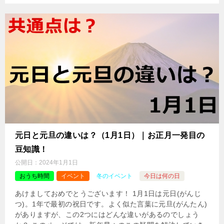
元日と元旦の違いは？（1月1日）｜お正月一発目の
豆知識！
公開日：
2024年1月1日
おうち時間
イベント
冬のイベント
今日は何の日
あけましておめでとうございます！ 1月1日は元日(がんじ
つ)。1年で最初の祝日です。よく似た言葉に元旦(がんたん)
がありますが、この2つにはどんな違いがあるのでしょう