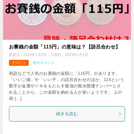
お賽銭の金額「115円」の意味は？【語呂合わせ】
更新日：
2024年1月2日
公開日：
2024年1月1日
イベント
冬のイベント
初詣などで人気のお賽銭の金額に「115円」があります。
「いいご縁」や「いい子」の語呂合わせのほか、115という
数字が金運やツキをもたらす最強の風水開運ナンバーとさ
れることから、この金額を納める人が多いようです。 上の
画 […]
続きを読む