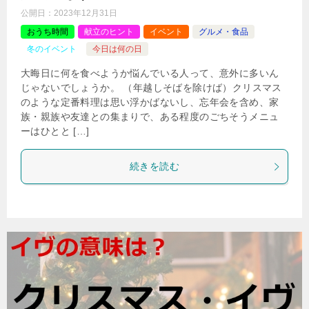
公開日：
2023年12月31日
おうち時間
献立のヒント
イベント
グルメ・食品
冬のイベント
今日は何の日
大晦日に何を食べようか悩んでいる人って、意外に多いん
じゃないでしょうか。 （年越しそばを除けば）クリスマス
のような定番料理は思い浮かばないし、忘年会を含め、家
族・親族や友達との集まりで、ある程度のごちそうメニュ
ーはひとと […]
続きを読む