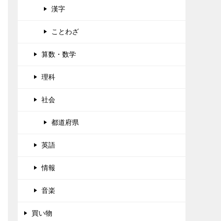
漢字
ことわざ
算数・数学
理科
社会
都道府県
英語
情報
音楽
買い物