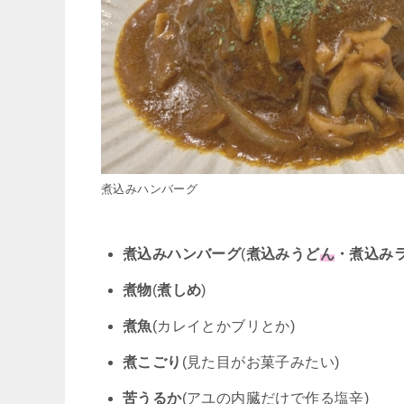
煮込みハンバーグ
煮込みハンバーグ
(
煮込みうど
ん
・煮込み
煮物
(
煮しめ
)
煮魚
(カレイとかブリとか)
煮こごり
(見た目がお菓子みたい)
苦うるか
(アユの内臓だけで作る塩辛)