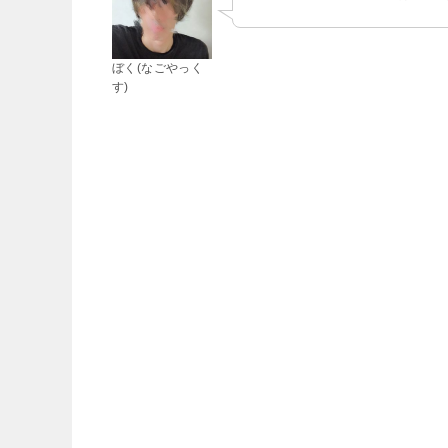
ぼく(なごやっく
す)