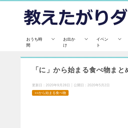
おうち時
お出か
イベン
間
け
ト
「に」から始まる食べ物まと
更新日：
2020年9月28日
公開日：
2020年5月2日
○○から始まる食べ物