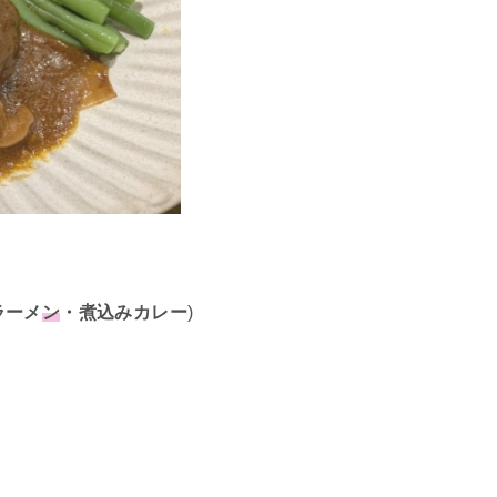
ラーメ
ン
・煮込みカレー
)