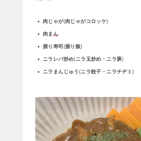
肉じゃが
(
肉じゃがコロッケ
)
肉ま
ん
握り寿司
(
握り飯
)
ニラレバ炒め
(
ニラ玉炒め・ニラ豚
)
ニラまんじゅう
(
ニラ餃子・ニラチヂミ
)