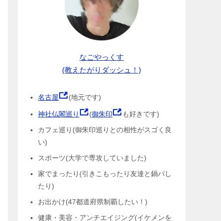
なごやっくす
(教えたがりダッシュ！)
名古屋
(地元です)
神社仏閣巡り
(
御朱印
も好きです)
カフェ巡り(御朱印巡りとの相性がスゴく良
い)
スポーツ(大学で専攻していました)
家でまったり(引きこもったり友達と鍋パし
たり)
お出かけ(47都道府県制覇したい！)
健康・美容・アンチエイジング(イケメンを