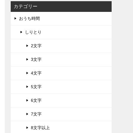
カテゴリー
おうち時間
しりとり
2文字
3文字
4文字
5文字
6文字
7文字
8文字以上