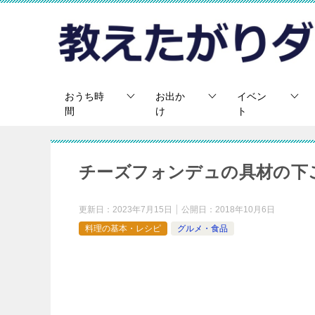
おうち時
お出か
イベン
間
け
ト
チーズフォンデュの具材の下
更新日：
2023年7月15日
公開日：
2018年10月6日
料理の基本・レシピ
グルメ・食品