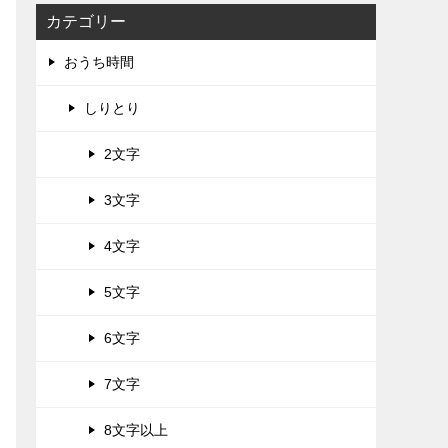
カテゴリー
おうち時間
しりとり
2文字
3文字
4文字
5文字
6文字
7文字
8文字以上