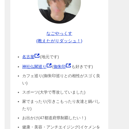
なごやっくす
(教えたがりダッシュ！)
名古屋
(地元です)
神社仏閣巡り
(
御朱印
も好きです)
カフェ巡り(御朱印巡りとの相性がスゴく良
い)
スポーツ(大学で専攻していました)
家でまったり(引きこもったり友達と鍋パし
たり)
お出かけ(47都道府県制覇したい！)
健康・美容・アンチエイジング(イケメンを