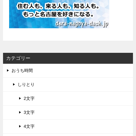
カテゴリー
おうち時間
しりとり
2文字
3文字
4文字