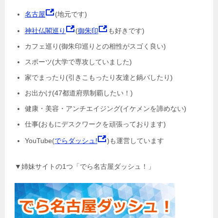
名古屋
(地元です)
神社仏閣巡り
(
御朱印
も好きです)
カフェ巡り(御朱印巡りとの相性がスゴく良い)
スポーツ(大学で専攻していました)
家でまったり(引きこもったり友達と鍋パしたり)
お出かけ(47都道府県制覇したい！)
健康・美容・アンチエイジング(イケメンを諦めない)
仕事(おもにデスクワークを頑張っております)
YouTube(
でらダッシュ!
)も運営しています
▼姉妹サイトの1つ「でら名古屋ダッシュ！」