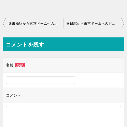
投
飯田橋駅から東京ドームへの徒歩での行き方・ルート
春日駅から東京ドームへの行き方｜6番出口から徒歩3分
稿
ナ
コメントを残す
ビ
ゲ
名前
必須
ー
シ
ョ
ン
コメント