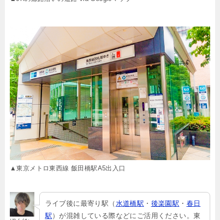
▲東京メトロ東西線 飯田橋駅A5出入口
ライブ後に最寄り駅（
水道橋駅
・
後楽園駅
・
春日
駅
）が混雑している際などにご活用ください。東