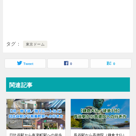
タグ
東京ドーム
Tweet
0
0
関連記事
日比谷駅から有楽町駅への徒歩
長谷駅から高徳院（鎌倉大仏）