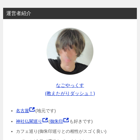
運営者紹介
なごやっくす
(教えたがりダッシュ！)
名古屋
(地元です)
神社仏閣巡り
(
御朱印
も好きです)
カフェ巡り(御朱印巡りとの相性がスゴく良い)