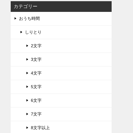
カテゴリー
おうち時間
しりとり
2文字
3文字
4文字
5文字
6文字
7文字
8文字以上