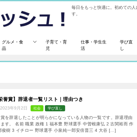
毎日をもっと快適に。初めての人
す。
グルメ・食
子育て・育
仕事・学生生
学び直
品
児
活
し
栄誉賞】辞退者一覧リスト｜理由つき
2023年9月2日
社会
学び直し
誉賞を辞退したことが明らかになっている人物の一覧です。辞退理由
ます。 名前 職業 政権 1 福本豊 野球選手 中曽根康弘 2 古関裕而 作
部俊樹 3 イチロー 野球選手 小泉純一郎安倍晋三 4 大谷 […]