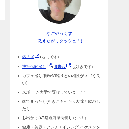
なごやっくす
(教えたがりダッシュ！)
名古屋
(地元です)
神社仏閣巡り
(
御朱印
も好きです)
カフェ巡り(御朱印巡りとの相性がスゴく良
い)
スポーツ(大学で専攻していました)
家でまったり(引きこもったり友達と鍋パし
たり)
お出かけ(47都道府県制覇したい！)
健康・美容・アンチエイジング(イケメンを