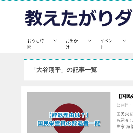
おうち時
お出か
イベン
間
け
ト
「大谷翔平」の記事一覧
【国民
公開日：
国民栄
も紹介し
曲家 海