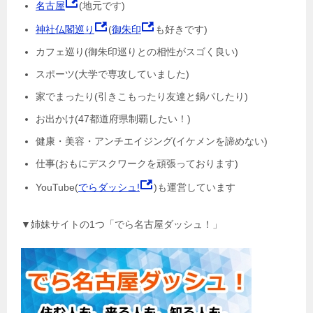
名古屋
(地元です)
神社仏閣巡り
(
御朱印
も好きです)
カフェ巡り(御朱印巡りとの相性がスゴく良い)
スポーツ(大学で専攻していました)
家でまったり(引きこもったり友達と鍋パしたり)
お出かけ(47都道府県制覇したい！)
健康・美容・アンチエイジング(イケメンを諦めない)
仕事(おもにデスクワークを頑張っております)
YouTube(
でらダッシュ!
)も運営しています
▼姉妹サイトの1つ「でら名古屋ダッシュ！」