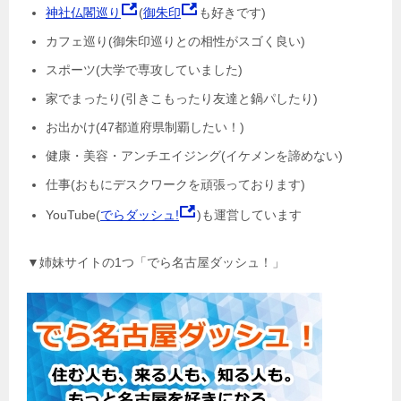
神社仏閣巡り
(
御朱印
も好きです)
カフェ巡り(御朱印巡りとの相性がスゴく良い)
スポーツ(大学で専攻していました)
家でまったり(引きこもったり友達と鍋パしたり)
お出かけ(47都道府県制覇したい！)
健康・美容・アンチエイジング(イケメンを諦めない)
仕事(おもにデスクワークを頑張っております)
YouTube(
でらダッシュ!
)も運営しています
▼姉妹サイトの1つ「でら名古屋ダッシュ！」