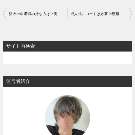
投
浴衣の巾着袋の持ち方は？男性で粋でカッコいいのはコレ！
成人式にコートは必要？種類はチェスター？それともダッフル？
稿
ナ
ビ
サイト内検索
ゲ
ー
シ
ョ
運営者紹介
ン