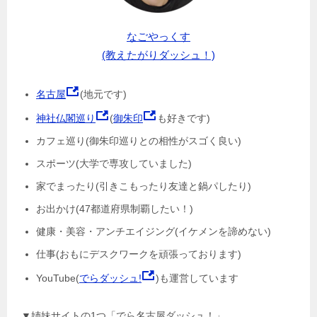
なごやっくす
(教えたがりダッシュ！)
名古屋
(地元です)
神社仏閣巡り
(
御朱印
も好きです)
カフェ巡り(御朱印巡りとの相性がスゴく良い)
スポーツ(大学で専攻していました)
家でまったり(引きこもったり友達と鍋パしたり)
お出かけ(47都道府県制覇したい！)
健康・美容・アンチエイジング(イケメンを諦めない)
仕事(おもにデスクワークを頑張っております)
YouTube(
でらダッシュ!
)も運営しています
▼姉妹サイトの1つ「でら名古屋ダッシュ！」