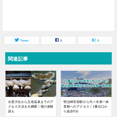
Tweet
0
0
関連記事
出雲大社から玉造温泉までのア
明治神宮前駅から代々木第一体
クセス方法を大網羅！僕の体験
育館へのアクセス｜1番出口か
談も
ら徒歩5分