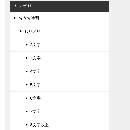
カテゴリー
おうち時間
しりとり
2文字
3文字
4文字
5文字
6文字
7文字
8文字以上