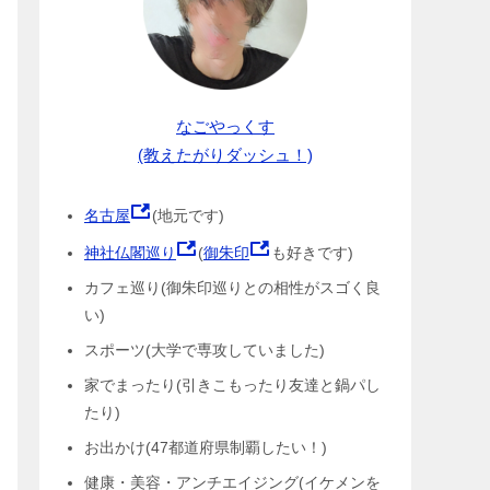
なごやっくす
(教えたがりダッシュ！)
名古屋
(地元です)
神社仏閣巡り
(
御朱印
も好きです)
カフェ巡り(御朱印巡りとの相性がスゴく良
い)
スポーツ(大学で専攻していました)
家でまったり(引きこもったり友達と鍋パし
たり)
お出かけ(47都道府県制覇したい！)
健康・美容・アンチエイジング(イケメンを