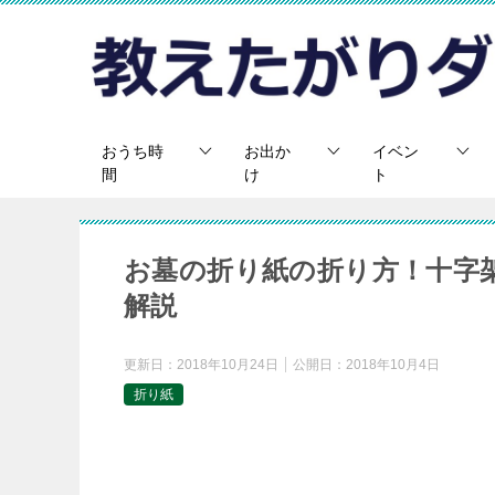
おうち時
お出か
イベン
間
け
ト
お墓の折り紙の折り方！十字
解説
更新日：
2018年10月24日
公開日：
2018年10月4日
折り紙