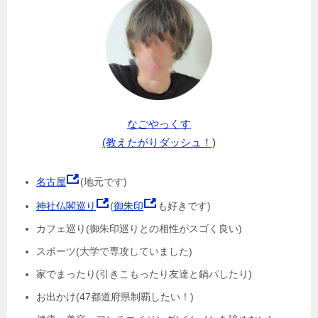
なごやっくす
(教えたがりダッシュ！)
名古屋
(地元です)
神社仏閣巡り
(
御朱印
も好きです)
カフェ巡り(御朱印巡りとの相性がスゴく良い)
スポーツ(大学で専攻していました)
家でまったり(引きこもったり友達と鍋パしたり)
お出かけ(47都道府県制覇したい！)