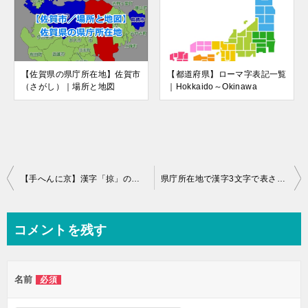
【佐賀県の県庁所在地】佐賀市
【都道府県】ローマ字表記一覧
（さがし）｜場所と地図
｜Hokkaido～Okinawa
投
【手へんに京】漢字「掠」の読み方は？｜熟語：掠奪、掠めるなど
県庁所在地で漢字3文字で表される4つは？【クイズ】
稿
ナ
コメントを残す
ビ
ゲ
名前
必須
ー