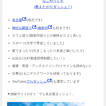
なごやっくす
(教えたがりダッシュ！)
名古屋
(地元です)
神社仏閣巡り
(
御朱印
も好きです)
カフェ巡り(御朱印巡りとの相性がスゴく良い)
スポーツ(大学で専攻していました)
家でまったり(引きこもったり友達と鍋パしたり)
お出かけ(47都道府県制覇したい！)
健康・美容・アンチエイジング(イケメンを諦めない)
仕事(おもにデスクワークを頑張っております)
YouTube(
でらダッシュ!
)も運営しています
▼姉妹サイトの1つ「でら名古屋ダッシュ！」