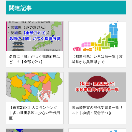
関連記事
名前に「城」がつく都道府県は
【都道府県】いろは順一覧｜茨
どこ？【全部で2つ】
城県から兵庫県まで
【東京23区】人口ランキング
国民栄誉賞の歴代受賞者一覧リ
｜多い世田谷区～少ない千代田
スト｜功績・記念品つき
区