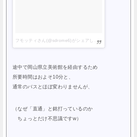
フモッティさん(@sdrome6)がシェアした投稿
–
2017 4月 2
途中で岡山県立美術館を経由するため
所要時間はおよそ10分と、
通常のバスとほぼ変わりませんが、
（なぜ「直通」と銘打っているのか
ちょっとだけ不思議ですw）