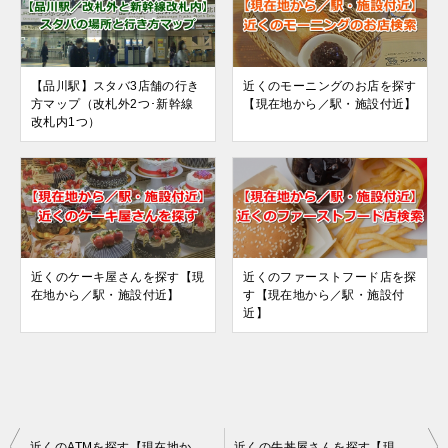
【品川駅】スタバ3店舗の行き
近くのモーニングのお店を探す
方マップ（改札外2つ･新幹線
【現在地から／駅・施設付近】
改札内1つ）
近くのケーキ屋さんを探す【現
近くのファーストフード店を探
在地から／駅・施設付近】
す【現在地から／駅・施設付
近】
投
近くのATMを探す【現在地から／駅・施設付近】
近くの牛丼屋さんを探す【現在地から／駅・施設付近】