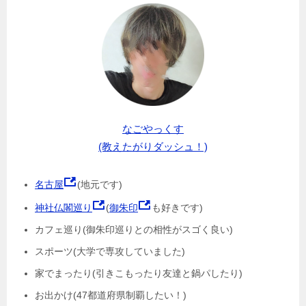
なごやっくす
(教えたがりダッシュ！)
名古屋
(地元です)
神社仏閣巡り
(
御朱印
も好きです)
カフェ巡り(御朱印巡りとの相性がスゴく良い)
スポーツ(大学で専攻していました)
家でまったり(引きこもったり友達と鍋パしたり)
お出かけ(47都道府県制覇したい！)