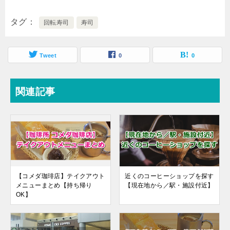
タグ
回転寿司
寿司
Tweet
0
0
関連記事
【コメダ珈琲店】テイクアウト
近くのコーヒーショップを探す
メニューまとめ【持ち帰り
【現在地から／駅・施設付近】
OK】