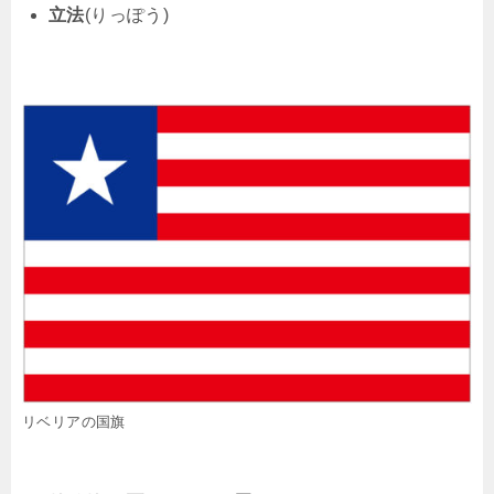
立法
(りっぽう)
リベリアの国旗