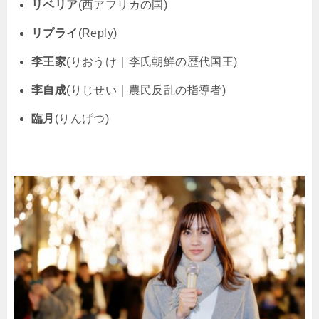
リベリア
(西アフリカの国)
リプライ
(Reply)
李王家
(りおうけ｜李氏朝鮮の歴代国王)
李自成
(りじせい｜農民反乱の指導者)
臨月
(りんげつ)