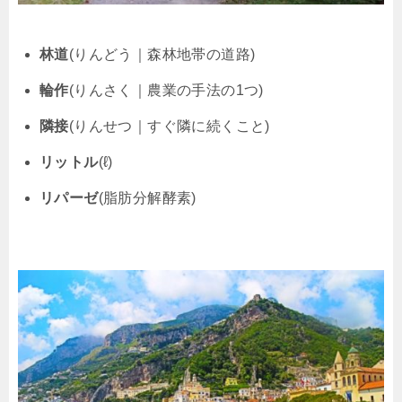
林道
(りんどう｜森林地帯の道路)
輪作
(りんさく｜農業の手法の1つ)
隣接
(りんせつ｜すぐ隣に続くこと)
リットル
(ℓ)
リパーゼ
(脂肪分解酵素)