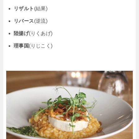
リザルト
(結果)
リバース
(逆流)
陸揚げ
(りくあげ)
理事国
(りじこく)