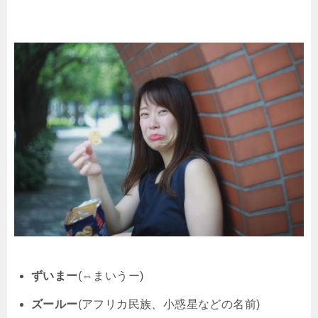
ずいまー
(⇔まいうー)
ズールー
(アフリカ民族、小惑星などの名前)