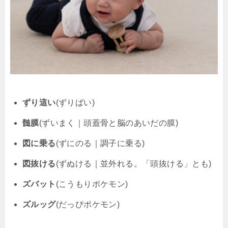
ずり這い
(ずりばい)
髄膜
(ずいまく｜頭蓋骨と脳のあいだの膜)
図に乗る
(ずにのる｜調子に乗る)
図抜ける
(ずぬける｜並外れる。「頭抜ける」とも)
ズバット
(こうもりポケモン)
ズルッグ
(だっぴポケモン)