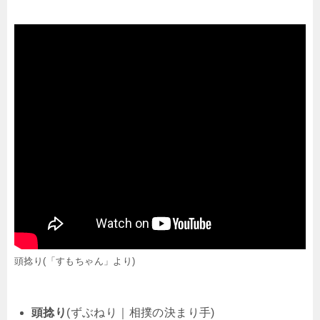
頭捻り(「すもちゃん」より)
頭捻り
(ずぶねり｜相撲の決まり手)