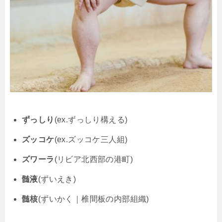
ずっしり
(ex.ずっしり構える)
ズッコケ
(ex.ズッコケ三人組)
ズワーラ
(リビア北西部の港町)
髄液
(ずいえき)
髄核
(ずいかく｜椎間板の内部組織)