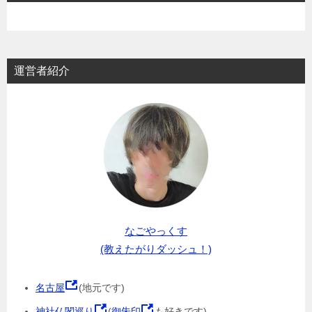
運営者紹介
なごやっくす
(教えたがりダッシュ！)
名古屋
(地元です)
神社仏閣巡り
(
御朱印
も好きです)