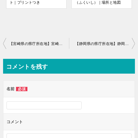
ト｜プリントつき
（ふくいし）｜場所と地図
投
【宮崎県の県庁所在地】宮崎市（みやざきし）｜場所と地図
【静岡県の県庁所在地】静岡市（し
稿
ナ
コメントを残す
ビ
ゲ
名前
必須
ー
シ
ョ
ン
コメント