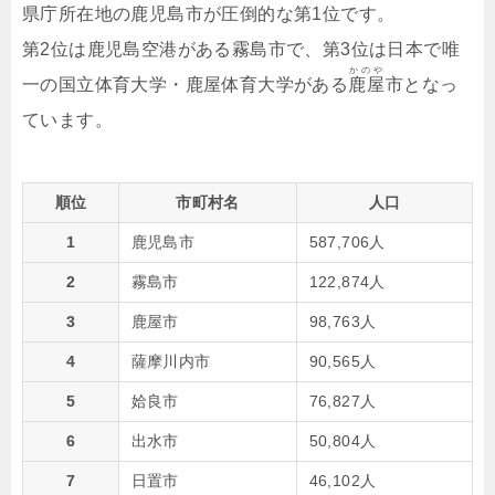
県庁所在地の鹿児島市が圧倒的な第1位です。
第2位は鹿児島空港がある霧島市で、第3位は日本で唯
かのや
一の国立体育大学・鹿屋体育大学がある
鹿屋
市となっ
ています。
順位
市町村名
人口
1
鹿児島市
587,706人
2
霧島市
122,874人
3
鹿屋市
98,763人
4
薩摩川内市
90,565人
5
姶良市
76,827人
6
出水市
50,804人
7
日置市
46,102人