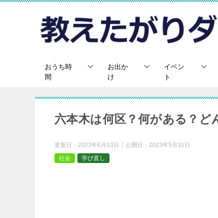
おうち時
お出か
イベン
間
け
ト
六本木は何区？何がある？ど
更新日：
2023年6月13日
公開日：
2023年5月31日
社会
学び直し