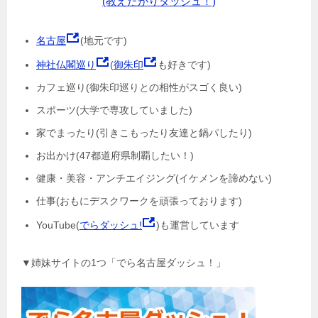
(教えたがりダッシュ！)
名古屋
(地元です)
神社仏閣巡り
(
御朱印
も好きです)
カフェ巡り(御朱印巡りとの相性がスゴく良い)
スポーツ(大学で専攻していました)
家でまったり(引きこもったり友達と鍋パしたり)
お出かけ(47都道府県制覇したい！)
健康・美容・アンチエイジング(イケメンを諦めない)
仕事(おもにデスクワークを頑張っております)
YouTube(
でらダッシュ!
)も運営しています
▼姉妹サイトの1つ「でら名古屋ダッシュ！」