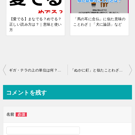
【愛でる】まなでる？めでる？
「馬の耳に念仏」に似た意味の
正しい読み方は？｜意味と使い
ことわざ｜「犬に論語」など
方
投
ギガ・テラの上の単位は何？【データ容量・通信量の単位一覧】
「ぬかに釘」と似たことわざ｜「豆腐に鎹」「暖簾に腕押し」など
稿
ナ
コメントを残す
ビ
ゲ
名前
必須
ー
シ