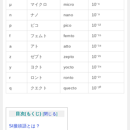
μ
マイクロ
micro
10⁻⁶
n
ナノ
nano
10⁻⁹
p
ピコ
pico
10⁻¹²
f
フェムト
femto
10⁻¹⁵
a
アト
atto
10⁻¹⁸
z
ゼプト
zepto
10⁻²¹
y
ヨクト
yocto
10⁻²⁴
r
ロント
ronto
10⁻²⁷
q
クエクト
quecto
10⁻³⁰
目次(もくじ)
[
閉じる
]
SI接頭語とは？