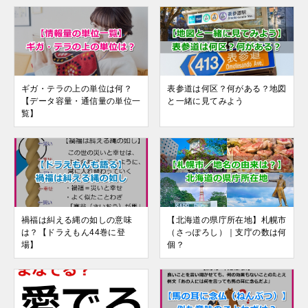
ギガ・テラの上の単位は何？
表参道は何区？何がある？地図
【データ容量・通信量の単位一
と一緒に見てみよう
覧】
禍福は糾える縄の如しの意味
【北海道の県庁所在地】札幌市
は？【ドラえもん44巻に登
（さっぽろし）｜支庁の数は何
場】
個？