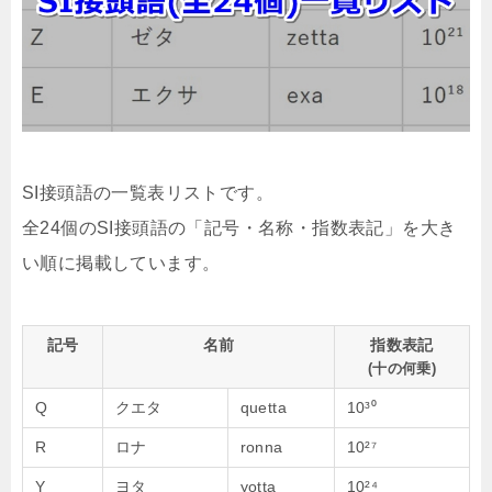
SI接頭語の一覧表リストです。
全24個のSI接頭語の「記号・名称・指数表記」を大き
い順に掲載しています。
記号
名前
指数表記
(十の何乗)
Q
クエタ
quetta
10³⁰
R
ロナ
ronna
10²⁷
Y
ヨタ
yotta
10²⁴