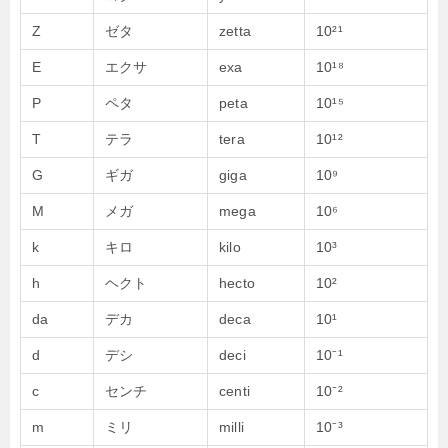
Z
ゼタ
zetta
10²¹
E
エクサ
exa
10¹⁸
P
ペタ
peta
10¹⁵
T
テラ
tera
10¹²
G
ギガ
giga
10⁹
M
メガ
mega
10⁶
k
キロ
kilo
10³
h
ヘクト
hecto
10²
da
デカ
deca
10¹
d
デシ
deci
10⁻¹
c
センチ
centi
10⁻²
m
ミリ
milli
10⁻³