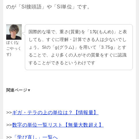
のが「SI接頭語」や「SI単位」です。
国際的な場で、重さ(質量)を「1匁(もんめ)」と表
しても、すぐに理解・計算できる人は少ないでし
ぼく(な
ょう。SIの「g(グラム)」を用いて「3.75g」とす
ごやっく
す)
ることで、より多くの人がその質量をすぐに認識
することができるというわけです
関連ページ▼
>>
ギガ・テラの上の単位は？【情報量】
>>
数字の単位一覧リスト【無量大数超え】
>>
「学び直し」一覧へ