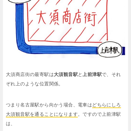
大須商店街の最寄駅は
大須観音駅
と
上前津駅
で、それ
ぞれ上のような位置関係。
つまり名古屋駅から向かう場合、電車は
どちらにしろ
大須観音駅を通ることになります
。ですので上前津駅
は、