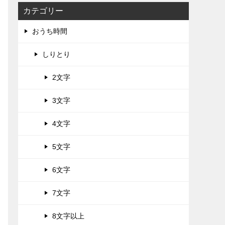
カテゴリー
おうち時間
しりとり
2文字
3文字
4文字
5文字
6文字
7文字
8文字以上