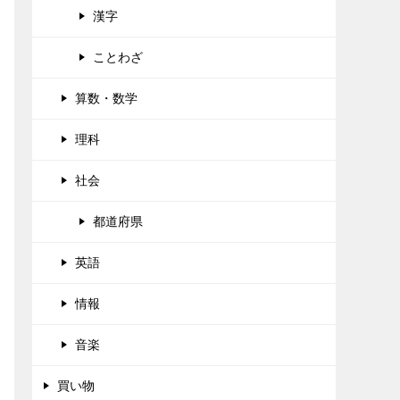
漢字
ことわざ
算数・数学
理科
社会
都道府県
英語
情報
音楽
買い物