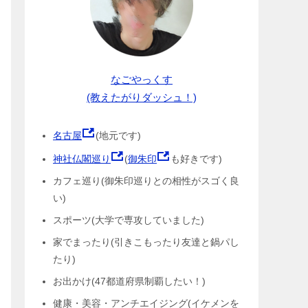
なごやっくす
(教えたがりダッシュ！)
名古屋
(地元です)
神社仏閣巡り
(
御朱印
も好きです)
カフェ巡り(御朱印巡りとの相性がスゴく良
い)
スポーツ(大学で専攻していました)
家でまったり(引きこもったり友達と鍋パし
たり)
お出かけ(47都道府県制覇したい！)
健康・美容・アンチエイジング(イケメンを