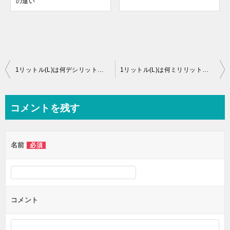
の違い
投
1リットル(L)は何デシリットル(dL)？【覚え方と早見表・換算表】
1リットル(L)は何ミリリットル(mL)？【覚え方／ccだとどれくらい？】
稿
ナ
コメントを残す
ビ
ゲ
名前
必須
ー
シ
ョ
ン
コメント