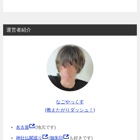
運営者紹介
なごやっくす
(教えたがりダッシュ！)
名古屋
(地元です)
神社仏閣巡り
(
御朱印
も好きです)