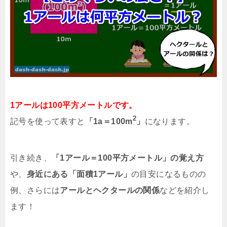
1アールは100平方メートルです。
2
記号を使って表すと
「1a＝100m
」
になります。
引き続き、
「1アール＝100平方メートル」の覚え方
や、
身近にある「面積1アール」
の目安になるものの
例、さらには
アールとヘクタールの関係
などを紹介し
ます！