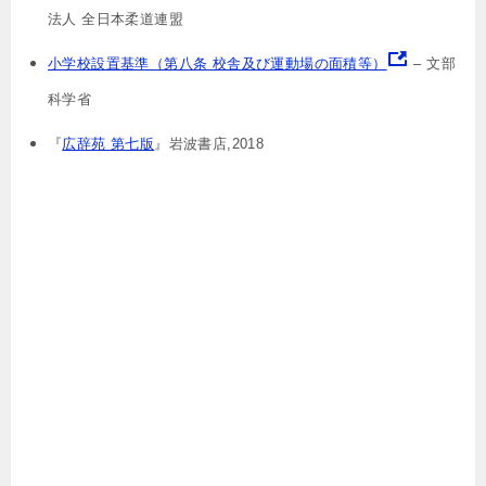
法人 全日本柔道連盟
小学校設置基準（第八条 校舎及び運動場の面積等）
– 文部
科学省
『
広辞苑 第七版
』岩波書店,2018