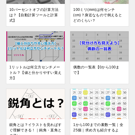
10パーセントオフの計算方法
100ミリ(mm)は何センチ
は？【自動計算ツールと計算
(cm)？身近なもので例えると
式】
どのくらい？
1リットルは何立方センチメー
偶数の一覧表【0から100ま
トル？【値と分かりやすい覚え
で】
方】
鋭角とは？イラストを見ればす
1から100までの素数一覧｜全
ぐ理解できる！｜鈍角・直角と
25個｜求め方も紹介するよ