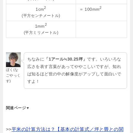
2
2
1cm
＝ 100mm
(平方センチメートル)
2
1mm
(平方ミリメートル)
ちなみに
「1アール≒30.25坪」
です。いろいろな
広さを表す言葉があってややこしいですが、知れ
ぼく(な
ば知るほど世の中の解像度がアップして面白いで
ごやっく
す)
すよ！
関連ページ▼
>>
平米の計算方法は？【基本の計算式／坪と畳との関