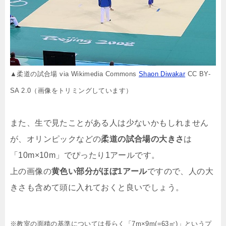
▲柔道の試合場 via Wikimedia Commons
Shaon Diwakar
CC BY-
SA 2.0（画像をトリミングしています）
また、生で見たことがある人は少ないかもしれません
が、オリンピックなどの
柔道の試合場の大きさ
は
「10m×10m」でぴったり1アールです。
上の画像の
黄色い部分がほぼ1アール
ですので、人の大
きさも含めて頭に入れておくと良いでしょう。
※教室の面積の基準については長らく「7m×9m(=63㎡)」というプ