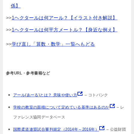
係】
>>
1ヘクタールは何アール？【イラスト付き解説】
>>
1ヘクタールは何平方メートル？【身近な例え】
>>
学び直し「算数・数学」一覧へもどる
参考URL・参考書籍など
アール(あーる)とは？ 意味や使い方
– コトバンク
学校の教室の面積について定めている基準はあるのか
– レ
ファレンス協同データベース
国際柔道連盟試合審判規定（2014年～2016年）
– 公益財団