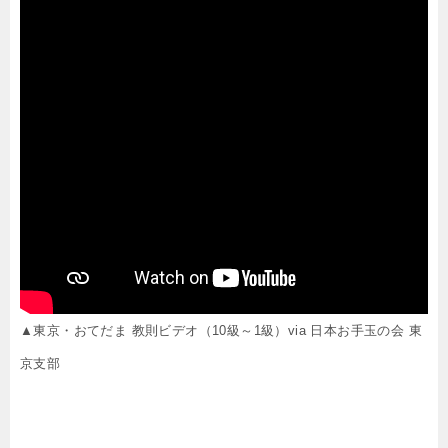
▲東京・おてだま 教則ビデオ（10級～1級）via 日本お手玉の会 東
京支部