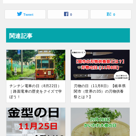
Tweet
0
0
関連記事
チンチン電車の日（8月22日）
刃物の日（11月8日）【岐阜県
｜路面電車の歴史をクイズで学
関市（世界の3S）の刃物供養
ぼう！
祭とは？】