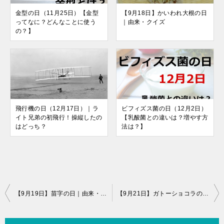
金型の日（11月25日）【金型
【9月18日】かいわれ大根の日
ってなに？どんなことに使う
｜由来・クイズ
の？】
飛行機の日（12月17日）｜ラ
ビフィズス菌の日（12月2日）
イト兄弟の初飛行！操縦したの
【乳酸菌との違いは？増やす方
はどっち？
法は？】
投
【9月19日】苗字の日｜由来・クイズ
【9月21日】ガトーショコラの日｜由来・目的・クイズ
稿
ナ