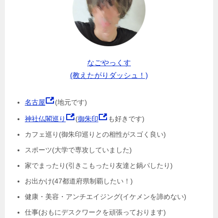
なごやっくす
(教えたがりダッシュ！)
名古屋
(地元です)
神社仏閣巡り
(
御朱印
も好きです)
カフェ巡り(御朱印巡りとの相性がスゴく良い)
スポーツ(大学で専攻していました)
家でまったり(引きこもったり友達と鍋パしたり)
お出かけ(47都道府県制覇したい！)
健康・美容・アンチエイジング(イケメンを諦めない)
仕事(おもにデスクワークを頑張っております)