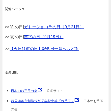
関連ページ▼
>>[次の日]
ガトーショコラの日（9月21日）
>>[前の日]
苗字の日（9月19日）
>>
【今日は何の日】記念日一覧へもどる
参考URL
日本のお手玉の会
– 公式サイト
新居浜市市制施行70周年記念誌「お手玉」
– 日本のお手玉
の会