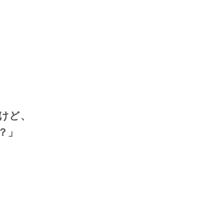
けど、
？」