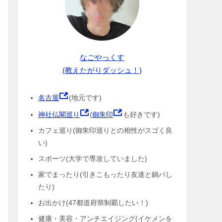
なごやっくす
(教えたがりダッシュ！)
名古屋
(地元です)
神社仏閣巡り
(
御朱印
も好きです)
カフェ巡り(御朱印巡りとの相性がスゴく良
い)
スポーツ(大学で専攻していました)
家でまったり(引きこもったり友達と鍋パし
たり)
お出かけ(47都道府県制覇したい！)
健康・美容・アンチエイジング(イケメンを