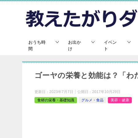
おうち時
お出か
イベン
間
け
ト
ゴーヤの栄養と効能は？「わ
更新日：
2023年7月7日
公開日：
2017年10月29日
食材の栄養・基礎知識
グルメ・食品
美容・健康