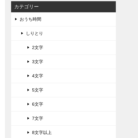
カテゴリー
おうち時間
しりとり
2文字
3文字
4文字
5文字
6文字
7文字
8文字以上