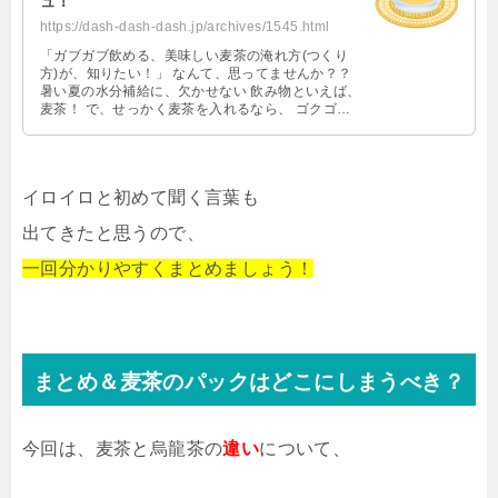
ュ！
https://dash-dash-dash.jp/archives/1545.html
「ガブガブ飲める、美味しい麦茶の淹れ方(つくり
方)が、知りたい！」 なんて、思ってませんか？？
暑い夏の水分補給に、欠かせない 飲み物といえば、
麦茶！ で、せっかく麦茶を入れるなら、 ゴクゴク
飲める美味しい麦茶を 作りた …
イロイロと初めて聞く言葉も
出てきたと思うので、
一回分かりやすくまとめましょう！
まとめ＆麦茶のパックはどこにしまうべき？
今回は、麦茶と烏龍茶の
違い
について、