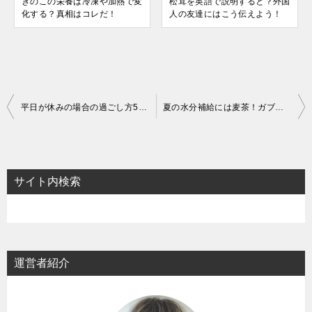
きのこの栄養は冷凍や加熱で変
松茸を英語で説明すると？外国
化する？真相はコレだ！
人の友達にはこう伝えよう！
投
平日が休みの場合の過ごし方5つ！一人暮らしの男性に特にオススメ
夏の水分補給には麦茶！ガブ飲みしたくなる理由はこの3つ
稿
ナ
ビ
サイト内検索
ゲ
ー
シ
ョ
運営者紹介
ン