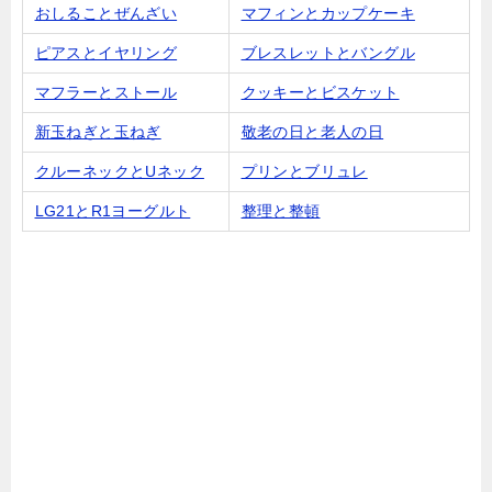
おしることぜんざい
マフィンとカップケーキ
ピアスとイヤリング
ブレスレットとバングル
マフラーとストール
クッキーとビスケット
新玉ねぎと玉ねぎ
敬老の日と老人の日
クルーネックとUネック
プリンとブリュレ
LG21とR1ヨーグルト
整理と整頓