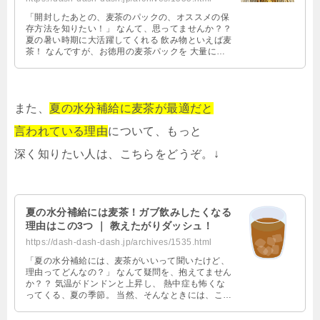
「開封したあとの、麦茶のパックの、オススメの保
存方法を知りたい！」 なんて、思ってませんか？？
夏の暑い時期に大活躍してくれる 飲み物といえば麦
茶！ なんですが、お徳用の麦茶パックを 大量に買
ったりすると、 開封したあと …
また、
夏の水分補給に麦茶が最適だと
言われている理由
について、もっと
深く知りたい人は、こちらをどうぞ。↓
夏の水分補給には麦茶！ガブ飲みしたくなる
理由はこの3つ ｜ 教えたがりダッシュ！
https://dash-dash-dash.jp/archives/1535.html
「夏の水分補給には、麦茶がいいって聞いたけど、
理由ってどんなの？」 なんて疑問を、抱えてません
か？？ 気温がドンドンと上昇し、 熱中症も怖くな
ってくる、夏の季節。 当然、そんなときには、こま
めに 水分を補給するのが「超」 …