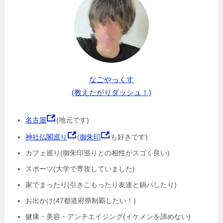
なごやっくす
(教えたがりダッシュ！)
名古屋
(地元です)
神社仏閣巡り
(
御朱印
も好きです)
カフェ巡り(御朱印巡りとの相性がスゴく良い)
スポーツ(大学で専攻していました)
家でまったり(引きこもったり友達と鍋パしたり)
お出かけ(47都道府県制覇したい！)
健康・美容・アンチエイジング(イケメンを諦めない)