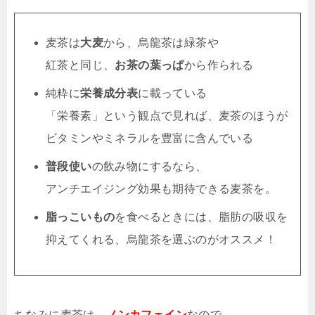
麦茶は
大麦
から、烏龍茶は緑茶や
紅茶と同じ、
お茶の葉っぱ
から作られる
純粋に
栄養成分表
に載っている
「栄養素」という観点で見れば、麦茶のほうが
ビタミンやミネラルを豊富に含んでいる
普段使い
の飲み物にするなら、
アンチエイジング効果も期待できる麦茶を。
脂っこいもの
を食べるときには、脂肪の吸収を
抑えてくれる、烏龍茶を選ぶのがオススメ！
ちなみに麦茶は、
ノンカフェイン
なので、