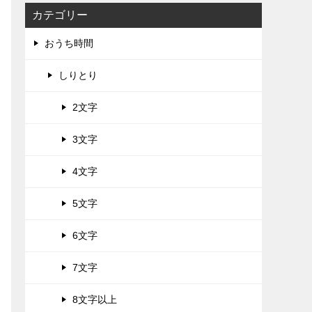
カテゴリー
おうち時間
しりとり
2文字
3文字
4文字
5文字
6文字
7文字
8文字以上