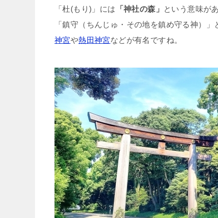
「杜(もり)」には
「神社の森」
という意味が
「鎮守（ちんじゅ・その地を鎮め守る神）」
神宮
や
熱田神宮
などが有名ですね。