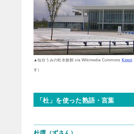
▲仙台うみの杜水族館 via Wikimedia Commons
Kinori
す）
「杜」を使った熟語・言葉
杜撰（ずさん）