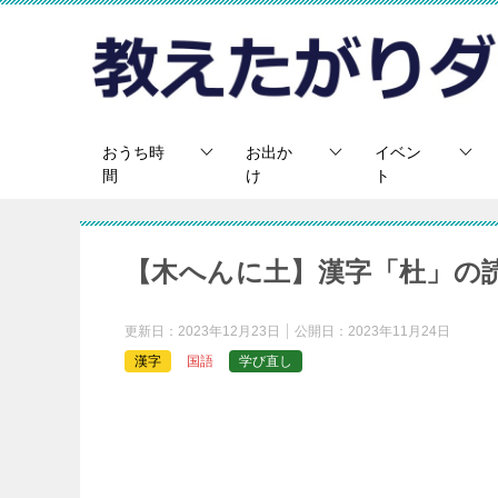
おうち時
お出か
イベン
間
け
ト
【木へんに土】漢字「杜」の
更新日：
2023年12月23日
公開日：
2023年11月24日
漢字
国語
学び直し