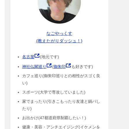
なごやっくす
(教えたがりダッシュ！)
名古屋
(地元です)
神社仏閣巡り
(
御朱印
も好きです)
カフェ巡り(御朱印巡りとの相性がスゴく良
い)
スポーツ(大学で専攻していました)
家でまったり(引きこもったり友達と鍋パし
たり)
お出かけ(47都道府県制覇したい！)
健康・美容・アンチエイジング(イケメンを