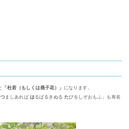
と
「杜若（もしくは燕子花）」
になります。
し
つ
ましあれば
は
るばるきぬる
た
びをしぞおもふ」も有名