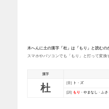
木へんに土の漢字「杜」は「もり」と読むの
スマホやパソコンでも「もり」と打って変換
漢字
[音]
ト
・
ズ
杜
[訓]
もり
・
やまなし
・
ふさ