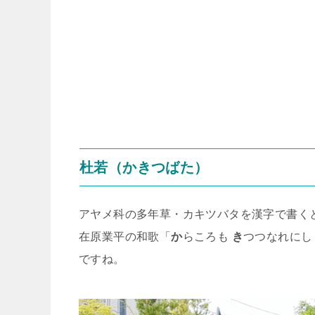
杜若（かきつばた）
アヤメ科の多年草・カキツバタを漢字で書く
在原業平の和歌「
か
らころも
き
つつなれに
ですね。