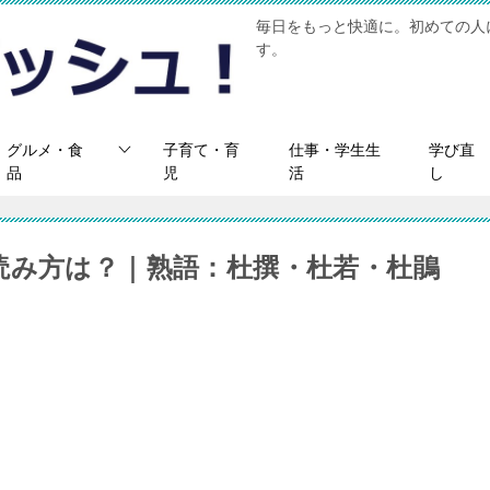
毎日をもっと快適に。初めての人
す。
グルメ・食
子育て・育
仕事・学生生
学び直
品
児
活
し
読み方は？｜熟語：杜撰・杜若・杜鵑