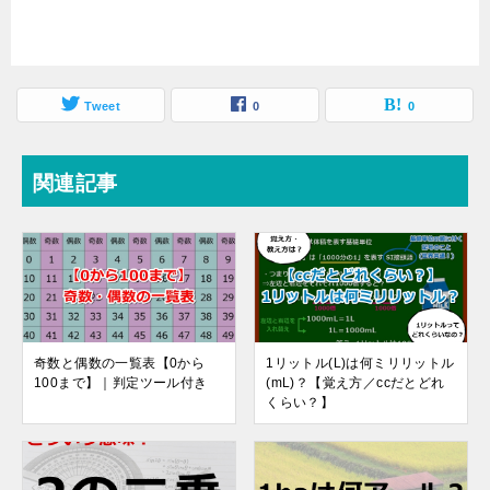
Tweet
0
0
関連記事
奇数と偶数の一覧表【0から
1リットル(L)は何ミリリットル
100まで】｜判定ツール付き
(mL)？【覚え方／ccだとどれ
くらい？】