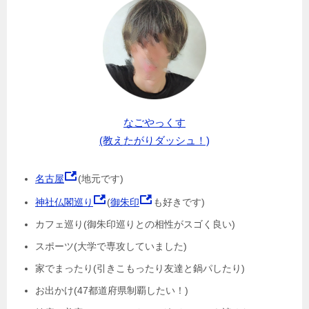
なごやっくす
(教えたがりダッシュ！)
名古屋
(地元です)
神社仏閣巡り
(
御朱印
も好きです)
カフェ巡り(御朱印巡りとの相性がスゴく良い)
スポーツ(大学で専攻していました)
家でまったり(引きこもったり友達と鍋パしたり)
お出かけ(47都道府県制覇したい！)