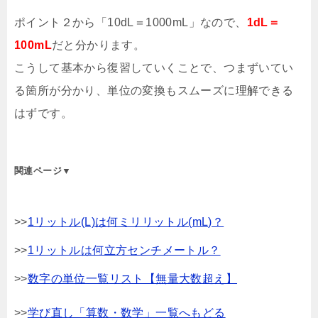
ポイント２から「10dL＝1000mL」なので、
1dL＝
100mL
だと分かります。
こうして基本から復習していくことで、つまずいてい
る箇所が分かり、単位の変換もスムーズに理解できる
はずです。
関連ページ▼
>>
1リットル(L)は何ミリリットル(mL)？
>>
1リットルは何立方センチメートル？
>>
数字の単位一覧リスト【無量大数超え】
>>
学び直し「算数・数学」一覧へもどる